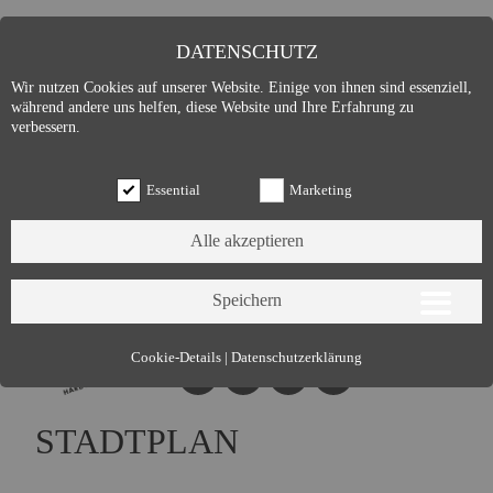
DATENSCHUTZ
Wir nutzen Cookies auf unserer Website. Einige von ihnen sind essenziell,
während andere uns helfen, diese Website und Ihre Erfahrung zu
verbessern.
Essential
Marketing
Essential (3)
Cookie-Details
|
Datenschutzerklärung
Name:
Cookie Hinweis
Zweck:
Speichert die Cookie-Einstellungen des Besuchers
STADTPLAN
Cookies:
allowCookie
Laufzeit:
3 Monate