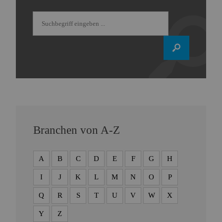
Branchen von A-Z
A
B
C
D
E
F
G
H
I
J
K
L
M
N
O
P
Q
R
S
T
U
V
W
X
Y
Z