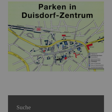
Name:
Session
Zweck:
Speichert die aktuelle Session des Besuchers
Cookies:
PHPSESSID
Laufzeit:
Dauer der Browsersitzung
Name:
Resolution
Zweck:
Speichert die Auflösung des Browserfensters
Cookies:
resolution
Laufzeit:
Dauer der Browsersitzung
Marketing (0)
Suche