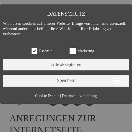
DATENSCHUTZ
Wir nutzen Cookies auf unserer Website. Einige von ihnen sind essenziell,
während andere uns helfen, diese Website und Ihre Erfahrung zu
verbessern.
Essential
Marketing
Essential (3)
Cookie-Details
|
Datenschutzerklärung
Name:
Cookie Hinweis
Zweck:
Speichert die Cookie-Einstellungen des Besuchers
ANREGUNGEN ZUR
Cookies:
allowCookie
Laufzeit:
3 Monate
INTERNETSEITE