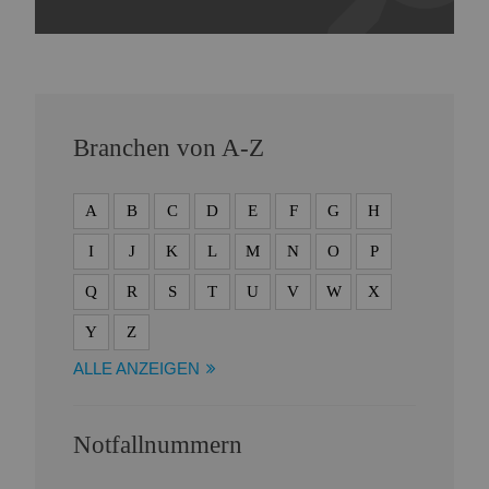
Branchen von A-Z
A
B
C
D
E
F
G
H
I
J
K
L
M
N
O
P
Q
R
S
T
U
V
W
X
Y
Z
ALLE ANZEIGEN
Notfallnummern