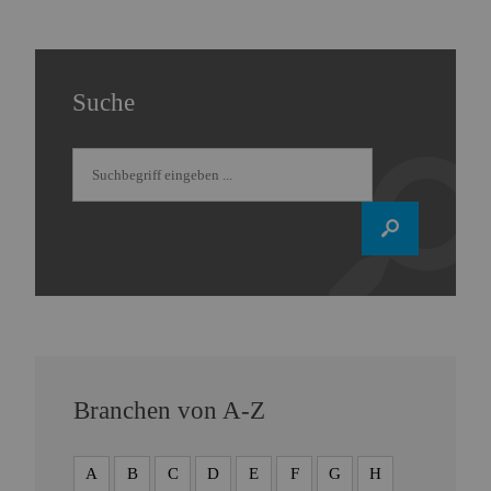
Suche
Branchen von A-Z
A
B
C
D
E
F
G
H