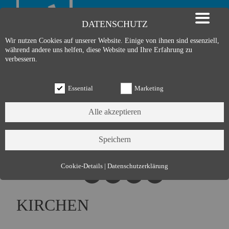
DATENSCHUTZ
Wir nutzen Cookies auf unserer Website. Einige von ihnen sind essenziell,
während andere uns helfen, diese Website und Ihre Erfahrung zu
verbessern.
Essential
Marketing
Essential (3)
Cookie-Details
|
Datenschutzerklärung
Name:
Cookie Hinweis
Zweck:
Speichert die Cookie-Einstellungen des Besuchers
KIRCHEN
Cookies:
allowCookie
Laufzeit:
3 Monate