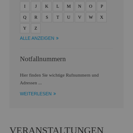
I
J
K
L
M
N
O
P
Q
R
S
T
U
V
W
X
Y
Z
ALLE ANZEIGEN
Notfallnummern
Hier finden Sie wichtige Rufnummern und
Adressen ...
WEITERLESEN
VERANSTALTUNGEN