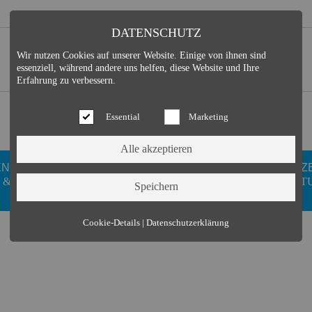
DATENSCHUTZ
Wir nutzen Cookies auf unserer Website. Einige von ihnen sind
essenziell, während andere uns helfen, diese Website und Ihre
Erfahrung zu verbessern.
Essential
Marketing
EN
GESUNDHEIT
DUISDORFER
FREIZ
 &
WELLNESS
VEREINE
KULT
Essential (3)
Cookie-Details
|
Datenschutzerklärung
Name:
Cookie Hinweis
Zweck:
Speichert die Cookie-Einstellungen des Besuchers
Cookies:
allowCookie
Laufzeit:
3 Monate