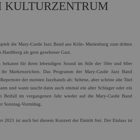
M KULTURZENTRUM
Name:
Session
Zweck:
Speichert die aktuelle Session des Besuchers
Cookies:
PHPSESSID
Laufzeit:
Dauer der Browsersitzung
Name:
Resolution
Zweck:
Speichert die Auflösung des Browserfensters
ielt die Mary-Castle Jazz Band aus Köln- Marienburg zum dritten
Cookies:
resolution
 Hardtberg als gern gesehener Gast.
Laufzeit:
Dauer der Browsersitzung
n bekannt für ihren lebendigen Sound im Stile der 50er und 60er
si ihr Markenzeichen. Das Programm der Mary-Castle Jazz Band
Marketing (0)
epertoire der meisten Jazzbands ab: Seltene, aber schöne alte Titel
Dann und wann taucht dann auch einmal ein alter Schlager oder ein
n Beifall im vergangenen Jahr wieder auf die Mary-Castle Band
er Sonntag-Vormittag.
2021 ist auch bei diesem Konzert der Eintritt frei. Der Einlass ist
.