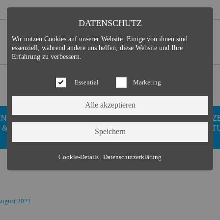
DATENSCHUTZ
Wir nutzen Cookies auf unserer Website. Einige von ihnen sind
essenziell, während andere uns helfen, diese Website und Ihre
Erfahrung zu verbessern.
Essential
Marketing
EN
GESUNDHEIT
DUISDORFER
FREIZ
 &
WELLNESS
VEREINE
KULT
Essential (3)
Cookie-Details
|
Datenschutzerklärung
Name:
Cookie Hinweis
Zweck:
Speichert die Cookie-Einstellungen des Besuchers
Cookies:
allowCookie
August 2021
Laufzeit:
3 Monate