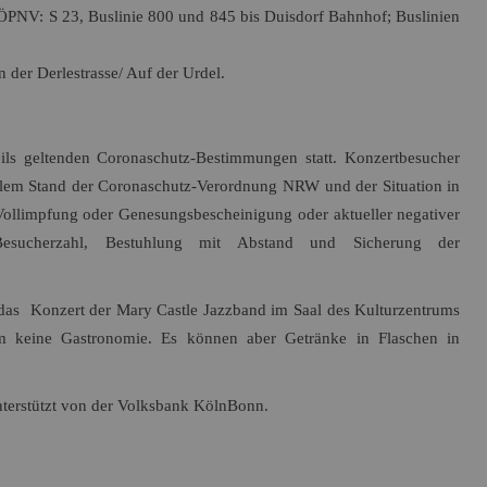
 ÖPNV: S 23, Buslinie 800 und 845 bis Duisdorf Bahnhof; Buslinien
 der Derlestrasse/ Auf der Urdel.
ils geltenden
Coronaschutz-Bestimmungen
statt. Konzertbesucher
llem Stand
der
Coronaschutz-Verordnung NRW
und der Situation in
llimpfung oder Genesungsbescheinigung oder aktueller negativer
 Besucherzahl, Bestuhlung mit Abstand und Sicherung der
 das Konzert der Mary Castle Jazzband
im Saal
des Kulturzentrums
m
keine Gastronomie
. Es können aber Getränke in Flaschen in
terstützt von der Volksbank KölnBonn.