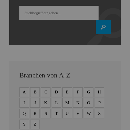
Branchen von A-Z
A
B
C
D
E
F
G
H
I
J
K
L
M
N
O
P
Q
R
S
T
U
V
W
X
Y
Z