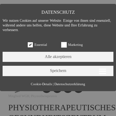
DATENSCHUTZ
Wir nutzen Cookies auf unserer Website. Einige von ihnen sind essenziell,
während andere uns helfen, diese Website und Ihre Erfahrung zu
verbessern.
Essential
Marketing
Essential (3)
Cookie-Details
|
Datenschutzerklärung
Name:
Cookie Hinweis
Mitglied WGH, Physiotherapeuten
Zweck:
Speichert die Cookie-Einstellungen des Besuchers
Cookies:
allowCookie
PHYSIOTHERAPEUTISCHES
Laufzeit:
3 Monate