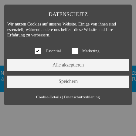
DATENSCHUTZ
Wir nutzen Cookies auf unserer Website. Einige von ihnen sind
essenziell, während andere uns helfen, diese Website und Ihre
Erfahrung zu verbessern.
Essential
Marketing
EN
GESUNDHEIT
DUISDORFER
FREIZ
 &
WELLNESS
VEREINE
KULT
Essential (3)
Cookie-Details
|
Datenschutzerklärung
Name:
Cookie Hinweis
Zweck:
Speichert die Cookie-Einstellungen des Besuchers
Cookies:
allowCookie
Laufzeit:
3 Monate