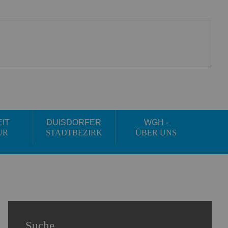
EIT
DUISDORFER
WGH -
UR
STADTBEZIRK
ÜBER UNS
Suche