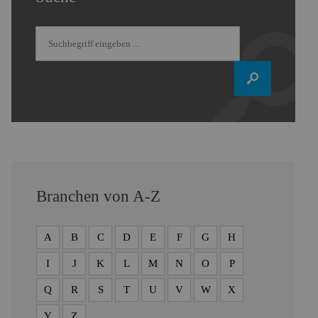
Branchen von A-Z
A
B
C
D
E
F
G
H
I
J
K
L
M
N
O
P
Q
R
S
T
U
V
W
X
Y
Z