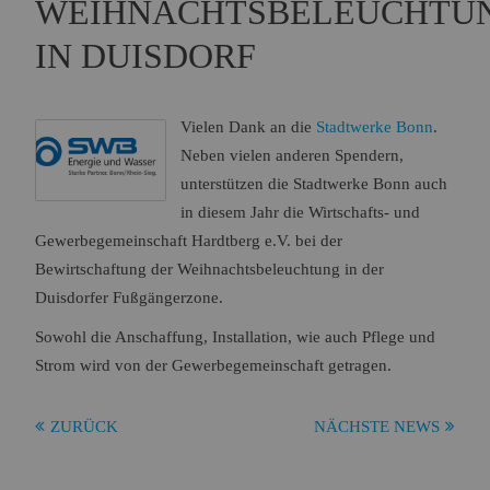
WEIHNACHTSBELEUCHTU
Name:
Session
Zweck:
Speichert die aktuelle Session des Besuchers
IN DUISDORF
Cookies:
PHPSESSID
Laufzeit:
Dauer der Browsersitzung
Vielen Dank an die
Stadtwerke Bonn
.
Name:
Resolution
Zweck:
Speichert die Auflösung des Browserfensters
Neben vielen anderen Spendern,
Cookies:
resolution
unterstützen die Stadtwerke Bonn auch
Laufzeit:
Dauer der Browsersitzung
in diesem Jahr die Wirtschafts- und
Gewerbegemeinschaft Hardtberg e.V. bei der
Bewirtschaftung der Weihnachtsbeleuchtung in der
Marketing (0)
Duisdorfer Fußgängerzone.
Sowohl die Anschaffung, Installation, wie auch Pflege und
Strom wird von der Gewerbegemeinschaft getragen.
ZURÜCK
NÄCHSTE NEWS