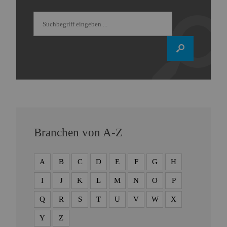
Branchen von A-Z
A
B
C
D
E
F
G
H
I
J
K
L
M
N
O
P
Q
R
S
T
U
V
W
X
Y
Z