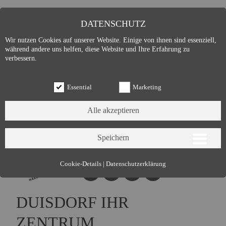
DATENSCHUTZ
Wir nutzen Cookies auf unserer Website. Einige von ihnen sind essenziell,
während andere uns helfen, diese Website und Ihre Erfahrung zu
verbessern.
Essential
Marketing
Essential (3)
Cookie-Details
|
Datenschutzerklärung
Name:
Cookie Hinweis
Zweck:
Speichert die Cookie-Einstellungen des Besuchers
DUISDORF IHR
Cookies:
allowCookie
Laufzeit:
3 Monate
ZENTRUM