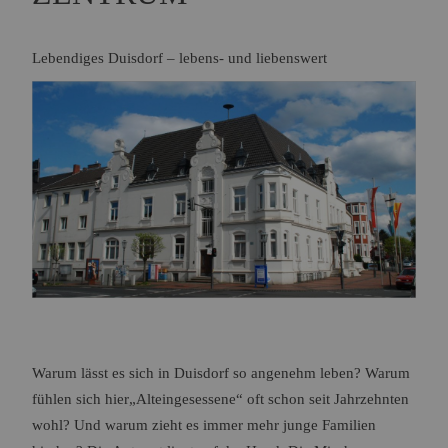
Name:
Session
Zweck:
Speichert die aktuelle Session des Besuchers
Lebendiges Duisdorf – lebens- und liebenswert
Cookies:
PHPSESSID
Laufzeit:
Dauer der Browsersitzung
Name:
Resolution
Zweck:
Speichert die Auflösung des Browserfensters
Cookies:
resolution
Laufzeit:
Dauer der Browsersitzung
Marketing (0)
Warum lässt es sich in Duisdorf so angenehm leben? Warum
fühlen sich hier„Alteingesessene“ oft schon seit Jahrzehnten
wohl? Und warum zieht es immer mehr junge Familien