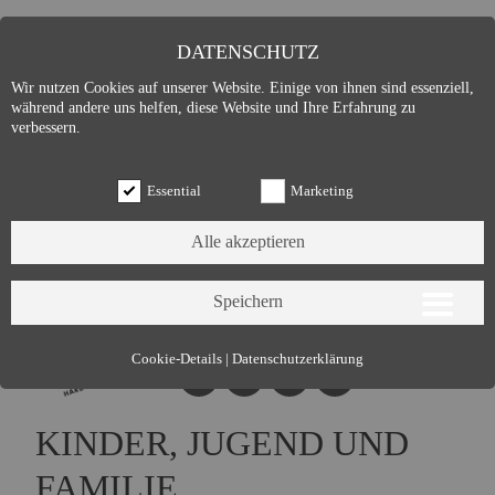
DATENSCHUTZ
Wir nutzen Cookies auf unserer Website. Einige von ihnen sind essenziell,
während andere uns helfen, diese Website und Ihre Erfahrung zu
verbessern.
Essential
Marketing
Essential (3)
Cookie-Details
|
Datenschutzerklärung
Name:
Cookie Hinweis
Zweck:
Speichert die Cookie-Einstellungen des Besuchers
KINDER, JUGEND UND
Cookies:
allowCookie
Laufzeit:
3 Monate
FAMILIE