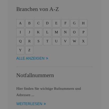
Branchen von A-Z
A
B
C
D
E
F
G
H
I
J
K
L
M
N
O
P
Q
R
S
T
U
V
W
X
Y
Z
ALLE ANZEIGEN
Notfallnummern
Hier finden Sie wichtige Rufnummern und
Adressen ...
WEITERLESEN