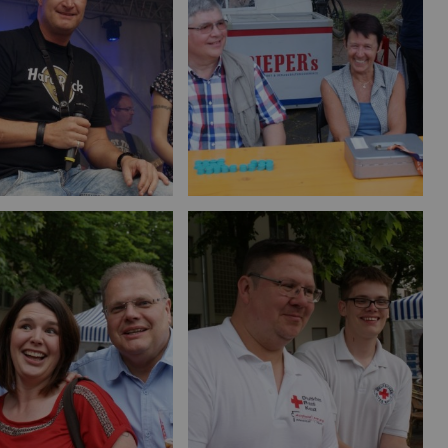
Name:
Session
Zweck:
Speichert die aktuelle Session des Besuchers
Cookies:
PHPSESSID
Laufzeit:
Dauer der Browsersitzung
Bild vergrößern
Bild vergrößern
Name:
Resolution
Zweck:
Speichert die Auflösung des Browserfensters
Cookies:
resolution
Laufzeit:
Dauer der Browsersitzung
Marketing (0)
Bild vergrößern
Bild vergrößern