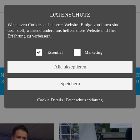
DATENSCHUTZ
Wir nutzen Cookies auf unserer Website. Einige von ihnen sind
essenziell, während andere uns helfen, diese Website und Ihre
Erfahrung zu verbessern.
Essential
Marketing
EN
GESUNDHEIT
DUISDORFER
FREIZ
 &
WELLNESS
VEREINE
KULT
Essential (3)
Cookie-Details
|
Datenschutzerklärung
Name:
Cookie Hinweis
Zweck:
Speichert die Cookie-Einstellungen des Besuchers
Cookies:
allowCookie
Laufzeit:
3 Monate