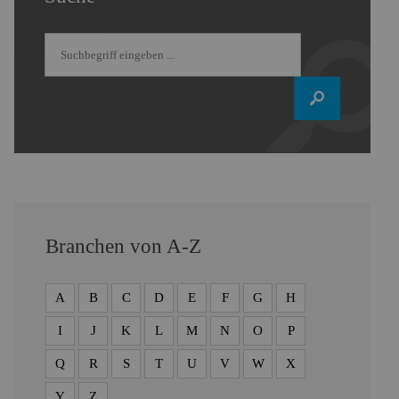
Branchen von A-Z
A
B
C
D
E
F
G
H
I
J
K
L
M
N
O
P
Q
R
S
T
U
V
W
X
Y
Z