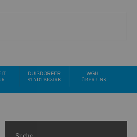
EIT
DUISDORFER
WGH -
UR
STADTBEZIRK
ÜBER UNS
Suche