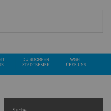
EIT
DUISDORFER
WGH -
UR
STADTBEZIRK
ÜBER UNS
Suche