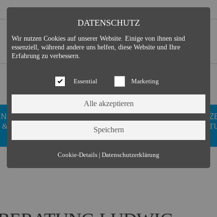
DATENSCHUTZ
Wir nutzen Cookies auf unserer Website. Einige von ihnen sind
essenziell, während andere uns helfen, diese Website und Ihre
Erfahrung zu verbessern.
Essential
Marketing
EN
GESUNDHEIT
DUISDORFER
FREIZ
 &
WELLNESS
VEREINE
KULT
Essential (3)
Cookie-Details
|
Datenschutzerklärung
Name:
Cookie Hinweis
Zweck:
Speichert die Cookie-Einstellungen des Besuchers
Cookies:
allowCookie
Laufzeit:
3 Monate