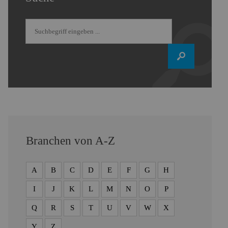
Branchen von A-Z
A
B
C
D
E
F
G
H
I
J
K
L
M
N
O
P
Q
R
S
T
U
V
W
X
Y
Z