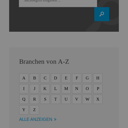
Branchen von A-Z
A
B
C
D
E
F
G
H
I
J
K
L
M
N
O
P
Q
R
S
T
U
V
W
X
Y
Z
ALLE ANZEIGEN