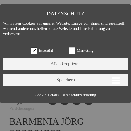
DATENSCHUTZ
Wir nutzen Cookies auf unserer Website. Einige von ihnen sind essenziell,
während andere uns helfen, diese Website und Ihre Erfahrung zu
verbessern.
Essential
Marketing
Essential (3)
Cookie-Details
|
Datenschutzerklärung
Name:
Cookie Hinweis
Versicherungen
Zweck:
Speichert die Cookie-Einstellungen des Besuchers
Cookies:
allowCookie
BARMENIA JÖRG
Laufzeit:
3 Monate