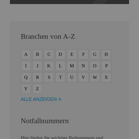
Branchen von A-Z
A
B
C
D
E
F
G
H
I
J
K
L
M
N
O
P
Q
R
S
T
U
V
W
X
Y
Z
ALLE ANZEIGEN
Notfallnummern
Hier finden Sie wichtige Rufnummern und