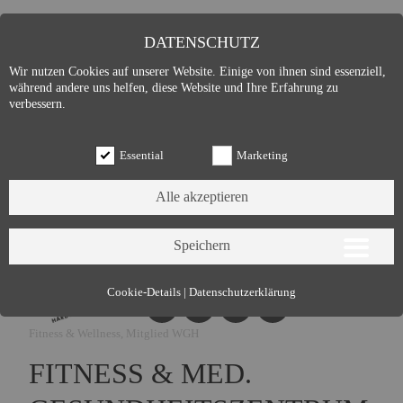
DATENSCHUTZ
Wir nutzen Cookies auf unserer Website. Einige von ihnen sind essenziell,
während andere uns helfen, diese Website und Ihre Erfahrung zu
verbessern.
Essential
Marketing
Essential (3)
Cookie-Details
|
Datenschutzerklärung
Name:
Cookie Hinweis
Fitness & Wellness, Mitglied WGH
Zweck:
Speichert die Cookie-Einstellungen des Besuchers
Cookies:
allowCookie
FITNESS & MED.
Laufzeit:
3 Monate