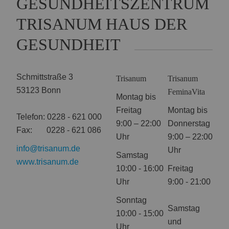
GESUNDHEITSZENTRUM
Name:
Session
Zweck:
Speichert die aktuelle Session des Besuchers
TRISANUM HAUS DER
Cookies:
PHPSESSID
GESUNDHEIT
Laufzeit:
Dauer der Browsersitzung
Name:
Resolution
Zweck:
Speichert die Auflösung des Browserfensters
Schmittstraße 3
Trisanum
Trisanum
Cookies:
resolution
53123 Bonn
FeminaVita
Laufzeit:
Dauer der Browsersitzung
Montag bis
Freitag
Montag bis
Telefon: 0228 - 621 000
9:00 – 22:00
Donnerstag
Marketing (0)
Fax: 0228 - 621 086
Uhr
9:00 – 22:00
info@trisanum.de
Uhr
Samstag
www.trisanum.de
10:00 - 16:00
Freitag
Uhr
9:00 - 21:00
Sonntag
Samstag
10:00 - 15:00
und
Uhr