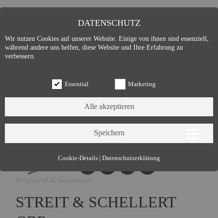
DATENSCHUTZ
Wir nutzen Cookies auf unserer Website. Einige von ihnen sind essenziell,
während andere uns helfen, diese Website und Ihre Erfahrung zu
verbessern.
Essential
Marketing
Essential (3)
Cookie-Details
|
Datenschutzerklärung
Name:
Cookie Hinweis
Mitglied WGH, Steuerberater
Zweck:
Speichert die Cookie-Einstellungen des Besuchers
Cookies:
allowCookie
STREIT & SCHELLERT
Laufzeit:
3 Monate