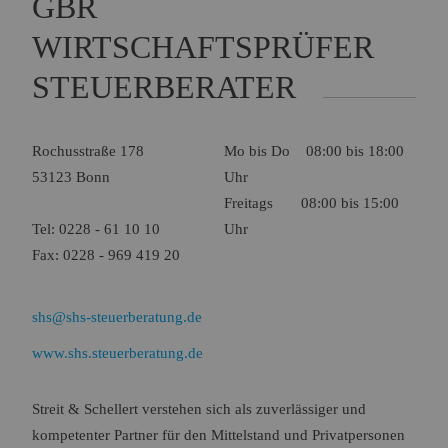
GBR
Name:
Session
Zweck:
Speichert die aktuelle Session des Besuchers
WIRTSCHAFTSPRÜFER
Cookies:
PHPSESSID
STEUERBERATER
Laufzeit:
Dauer der Browsersitzung
Name:
Resolution
Zweck:
Speichert die Auflösung des Browserfensters
Rochusstraße 178
Mo bis Do 08:00 bis 18:00
Cookies:
resolution
53123 Bonn
Uhr
Laufzeit:
Dauer der Browsersitzung
Freitags 08:00 bis 15:00
Tel: 0228 - 61 10 10
Uhr
Marketing (0)
Fax: 0228 - 969 419 20
shs@shs-steuerberatung.de
www.shs.steuerberatung.de
Streit & Schellert verstehen sich als zuverlässiger und
kompetenter Partner für den Mittelstand und Privatpersonen