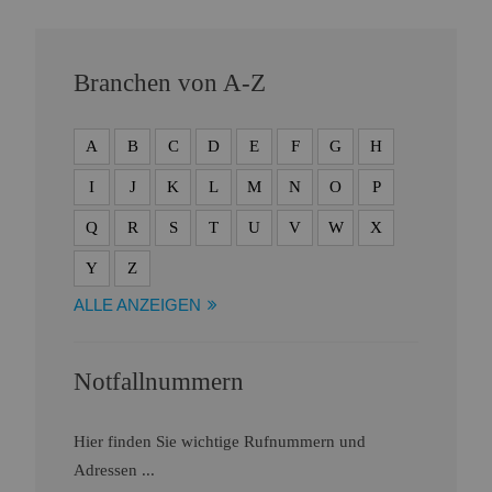
Branchen von A-Z
A
B
C
D
E
F
G
H
I
J
K
L
M
N
O
P
Q
R
S
T
U
V
W
X
Y
Z
ALLE ANZEIGEN
Notfallnummern
Hier finden Sie wichtige Rufnummern und
Adressen ...